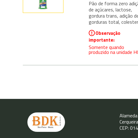
Pão de forma zero adiç
de açúcares, lactose,
gordura trans, adição d
gorduras total, colester
!
Observação
importante:
Somente quando
produzido na unidade H
Alameda 
Cerqueir
CEP: 01