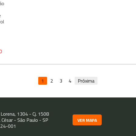
ão
e
ol
O
1
2
3
4
Próxima
Lorena, 1304 - Cj. 1508
a César - São Paulo - SP
VER MAPA
424-001